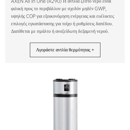
AXEN All In One (R290) Η αντλία ζεστό νερό είναι
φιλική προς το περιβάλλον με σχεδόν μηδέν GWP,
υψηλής COP για εξοικονόμηση ενέργειας και ευέλικτες
επιλογές εγκατάστασης για τοίχο ή ρυθμίσεις δαπέδου.
Διατίθεται με σμάλτο ή ανοξείδωτη δεξαμενή νερού.
Αγοράστε αντλία θερμότητας +